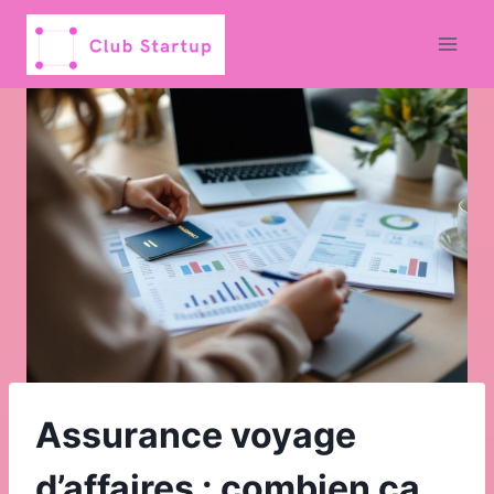
Aller
au
contenu
Assurance voyage
d’affaires : combien ça