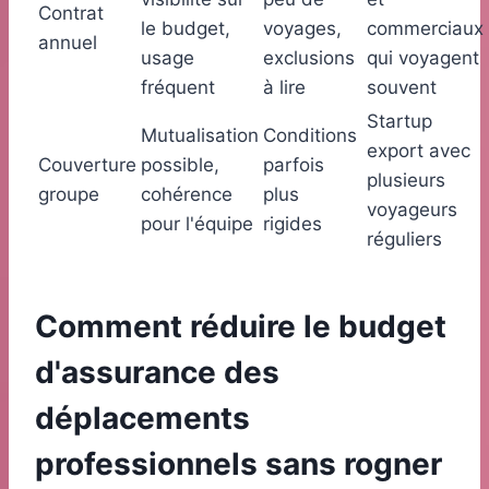
Contrat
le budget,
voyages,
commerciaux
annuel
usage
exclusions
qui voyagent
fréquent
à lire
souvent
Startup
Mutualisation
Conditions
export avec
Couverture
possible,
parfois
plusieurs
groupe
cohérence
plus
voyageurs
pour l'équipe
rigides
réguliers
Comment réduire le budget
d'assurance des
déplacements
professionnels sans rogner